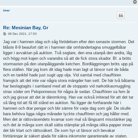
imar
Re: Mesinian Bay, Gr
P
08 Dec 2021, 17:53
o
s
Jag var i hamnen idag och såg förödelsen efter den senaste stormen. Det
t
blåste 8-9 beaufort rätt in i hamnen där omhändertagna smuggelbåtar
ligger i avvaktan på auktion. Två seglare, den ena utanpå den andra, låg
och högg mot kajen och varandra så att de fick stora skador. Bl. a bröts
stormasten på den utanpåliggande ketchen. Bordläggningen bröts upp på
flera ställen. När jag kom dit idag hade man lagt ut länsor runt de båda
och en tankbil hade just sugit upp olja. Vid samtal med chauffören
framgick att det inte var några stora mängder han sett. De här två båtarna
har beslagtagits i samband med att de stoppats vid narkotikasmuggling
strax söder om Peloponnesos för några år sedan. Chauffören sa fem år
och jag gissar att det är däromkring. Han var också irriterad för att det tar
så lång tid att få till stånd en auktion. Nu ligger de fortfarande här i
hamnen och drar pengar och blir sämre för varje dag som går. De skulle
bara behöva ligga några månader tyckte chauffören och jag håller med.
Men det är rättsväsendets kvarnar som mal så långsamt misstänker jag
och det är många som skall sätta stämplar på många olika papper innan
det blir klart och rättssäkert. De som hyr ut länsor och bevakar
förtöjningar är säkert glada för säkra inkomster garanterade av staten.