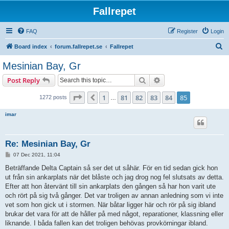
Fallrepet
FAQ
Register
Login
S
Board index
forum.fallrepet.se
Fallrepet
e
Mesinian Bay, Gr
a
Search
Advanced search
Post Reply
r
c
Page
85
of
85
1
81
82
83
84
85
Previous
1272 posts
…
h
imar
Re: Mesinian Bay, Gr
P
07 Dec 2021, 11:04
o
s
Beträffande Delta Captain så ser det ut såhär. För en tid sedan gick hon
t
ut från sin ankarplats när det blåste och jag drog nog fel slutsats av detta.
Efter att hon återvänt till sin ankarplats den gången så har hon varit ute
och rört på sig två gånger. Det var troligen av annan anledning som vi inte
vet som hon gick ut i stormen. När båtar ligger här och rör på sig ibland
brukar det vara för att de håller på med något, reparationer, klassning eller
liknande. I båda fallen kan det troligen behövas provkörningar ibland.