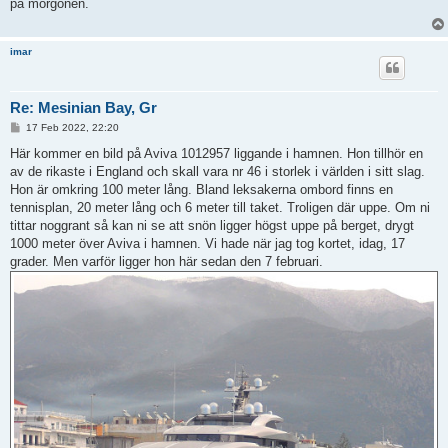
på morgonen.
imar
Re: Mesinian Bay, Gr
P
17 Feb 2022, 22:20
o
s
Här kommer en bild på Aviva 1012957 liggande i hamnen. Hon tillhör en
t
av de rikaste i England och skall vara nr 46 i storlek i världen i sitt slag.
Hon är omkring 100 meter lång. Bland leksakerna ombord finns en
tennisplan, 20 meter lång och 6 meter till taket. Troligen där uppe. Om ni
tittar noggrant så kan ni se att snön ligger högst uppe på berget, drygt
1000 meter över Aviva i hamnen. Vi hade när jag tog kortet, idag, 17
grader. Men varför ligger hon här sedan den 7 februari.