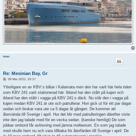
imar
Re: Mesinian Bay, Gr
P
09 Mar 2022, 20:17
o
s
Ytterligare en av KBV:s båtar i Kalamata men den har varit här hela tiden
t
som KBV 241 varit stationerad här. Ibland har den stått på kajen och
ibland har den stått i vagga på KBV 241:s däck. Nu står den i vagga på
kajen medan KBV 241 är ute och patrullerar. Hon gick ut för ett par dagar
sedan och brukar vara ute ca 5 dagar åt gången. De kommer att
återvända till Sverige i april. Hur det blir med patrulleringen därefter viste
inte den jag talade med för en vecka sedan. (kanske hemligt) De som
jobbar ombord får avlösning med jämna mellanrum. En som jag talade
med skulle hem nu och vara tillbaka för återfärden till Sverige i april. De