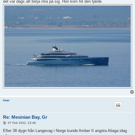
det var dags att börja röra på sig. Hon kom hit den fjärde.
imar
Re: Mesinian Bay, Gr
P
07 Feb 2022, 23:46
o
s
Efter 38 dygn från Langevag i Norge kunde Amber II angöra Aliaga idag
t