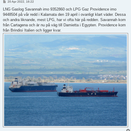
P
20 Apr 2022, 16:22
o
s
LNG Gaslog Savannah imo 9352860 och LPG Gaz Providence imo
t
9448504 på vår redd i Kalamata den 19 april i ovanligt klart väder. Dessa
och andra liknande, mest LPG, har vi ofta här på redden. Savannah kom
från Cartagena och är nu på väg till Damietta i Egypten. Providence kom
från Brindisi Italien och ligger kvar.