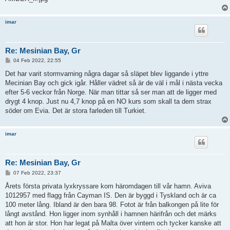
imar
Re: Mesinian Bay, Gr
P
04 Feb 2022, 22:55
o
s
Det har varit stormvarning några dagar så släpet blev liggande i yttre
t
Mecinian Bay och gick igår. Håller vädret så är de väl i mål i nästa vecka
efter 5-6 veckor från Norge. När man tittar så ser man att de ligger med
drygt 4 knop. Just nu 4,7 knop på en NO kurs som skall ta dem strax
söder om Evia. Det är stora farleden till Turkiet.
imar
Re: Mesinian Bay, Gr
P
07 Feb 2022, 23:37
o
s
Årets första privata lyxkryssare kom häromdagen till vår hamn. Aviva
t
1012957 med flagg från Cayman IS. Den är byggd i Tyskland och är ca
100 meter lång. Ibland är den bara 98. Fotot är från balkongen på lite för
långt avstånd. Hon ligger inom synhåll i hamnen härifrån och det märks
att hon är stor. Hon har legat på Malta över vintern och tycker kanske att