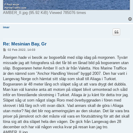
AMBER_II.jpg (95.92 KiB) Viewed 785076 times
imar
Re: Mesinian Bay, Gr
P
02 Feb 2022, 14:03
o
s
Återigen hade vi besök av bogserbåt med släp idag på morgonen. Tyvärr
t
missade jag att fotografera så det får bli en lånad bild på bogseraren utan
släp. Bogseraren heter Amber II och är från Valetta. Hos Marine Traffice
är den nämnd som ”Anchor Handling Vessel” byggd 2007. Den har varit i
Langevag Norge och hämtat sitt släp som skall till Aliaga i Turkiet.
Bogseraren är 48 meter lång och släpet såg ut att vara drygt det dubbla.
Man kan väl kanske anta att motorn på släpet blivit urmonterad och såld
inför en förestående skrotning i Turkiet. Aliaga är ju känt för detta tror jag.
Släpet såg ut som något slags Roro med överbyggnaden i fören med
skrovet i blå färg och vitt ovan däck. Vad annars skall de göra i Aliaga
utan motor? Nej det blir nog armeringsjärn av den skutan. Det lär vara bra
priser på järnskrot och det måste väl vara en förutsättning för att det skall
löna sig att dra släpet hela den vägen. De gick från Langevag den 28
december och har väl någon vecka kvar på resan kan jag tro.
AMBER_II.jpg