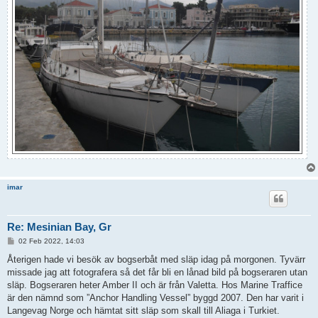
imar
Re: Mesinian Bay, Gr
P
02 Feb 2022, 14:03
o
s
Återigen hade vi besök av bogserbåt med släp idag på morgonen. Tyvärr
t
missade jag att fotografera så det får bli en lånad bild på bogseraren utan
släp. Bogseraren heter Amber II och är från Valetta. Hos Marine Traffice
är den nämnd som ”Anchor Handling Vessel” byggd 2007. Den har varit i
Langevag Norge och hämtat sitt släp som skall till Aliaga i Turkiet.