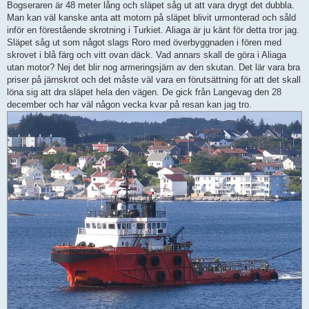
Bogseraren är 48 meter lång och släpet såg ut att vara drygt det dubbla.
Man kan väl kanske anta att motorn på släpet blivit urmonterad och såld
inför en förestående skrotning i Turkiet. Aliaga är ju känt för detta tror jag.
Släpet såg ut som något slags Roro med överbyggnaden i fören med
skrovet i blå färg och vitt ovan däck. Vad annars skall de göra i Aliaga
utan motor? Nej det blir nog armeringsjärn av den skutan. Det lär vara bra
priser på järnskrot och det måste väl vara en förutsättning för att det skall
löna sig att dra släpet hela den vägen. De gick från Langevag den 28
december och har väl någon vecka kvar på resan kan jag tro.