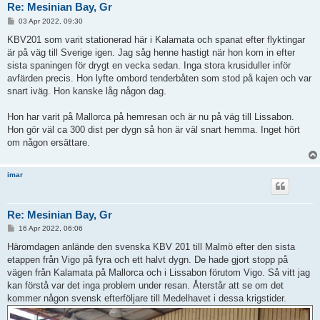
Re: Mesinian Bay, Gr
P
03 Apr 2022, 09:30
o
s
KBV201 som varit stationerad här i Kalamata och spanat efter flyktingar
t
är på väg till Sverige igen. Jag såg henne hastigt när hon kom in efter
sista spaningen för drygt en vecka sedan. Inga stora krusiduller inför
avfärden precis. Hon lyfte ombord tenderbåten som stod på kajen och var
snart iväg. Hon kanske låg någon dag.
Hon har varit på Mallorca på hemresan och är nu på väg till Lissabon.
Hon gör väl ca 300 dist per dygn så hon är väl snart hemma. Inget hört
om någon ersättare.
imar
Re: Mesinian Bay, Gr
P
16 Apr 2022, 06:06
o
s
Häromdagen anlände den svenska KBV 201 till Malmö efter den sista
t
etappen från Vigo på fyra och ett halvt dygn. De hade gjort stopp på
vägen från Kalamata på Mallorca och i Lissabon förutom Vigo. Så vitt jag
kan förstå var det inga problem under resan. Återstår att se om det
kommer någon svensk efterföljare till Medelhavet i dessa krigstider.