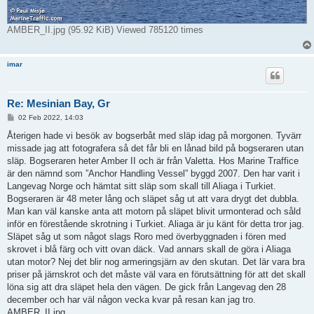
AMBER_II.jpg (95.92 KiB) Viewed 785120 times
imar
Re: Mesinian Bay, Gr
P
02 Feb 2022, 14:03
o
s
Återigen hade vi besök av bogserbåt med släp idag på morgonen. Tyvärr
t
missade jag att fotografera så det får bli en lånad bild på bogseraren utan
släp. Bogseraren heter Amber II och är från Valetta. Hos Marine Traffice
är den nämnd som ”Anchor Handling Vessel” byggd 2007. Den har varit i
Langevag Norge och hämtat sitt släp som skall till Aliaga i Turkiet.
Bogseraren är 48 meter lång och släpet såg ut att vara drygt det dubbla.
Man kan väl kanske anta att motorn på släpet blivit urmonterad och såld
inför en förestående skrotning i Turkiet. Aliaga är ju känt för detta tror jag.
Släpet såg ut som något slags Roro med överbyggnaden i fören med
skrovet i blå färg och vitt ovan däck. Vad annars skall de göra i Aliaga
utan motor? Nej det blir nog armeringsjärn av den skutan. Det lär vara bra
priser på järnskrot och det måste väl vara en förutsättning för att det skall
löna sig att dra släpet hela den vägen. De gick från Langevag den 28
december och har väl någon vecka kvar på resan kan jag tro.
AMBER_II.jpg