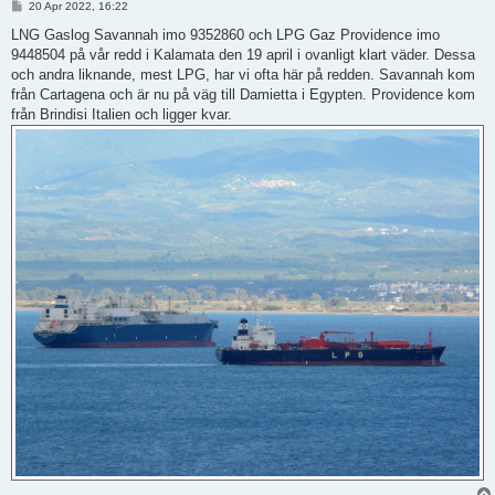
P
20 Apr 2022, 16:22
o
s
LNG Gaslog Savannah imo 9352860 och LPG Gaz Providence imo
t
9448504 på vår redd i Kalamata den 19 april i ovanligt klart väder. Dessa
och andra liknande, mest LPG, har vi ofta här på redden. Savannah kom
från Cartagena och är nu på väg till Damietta i Egypten. Providence kom
från Brindisi Italien och ligger kvar.