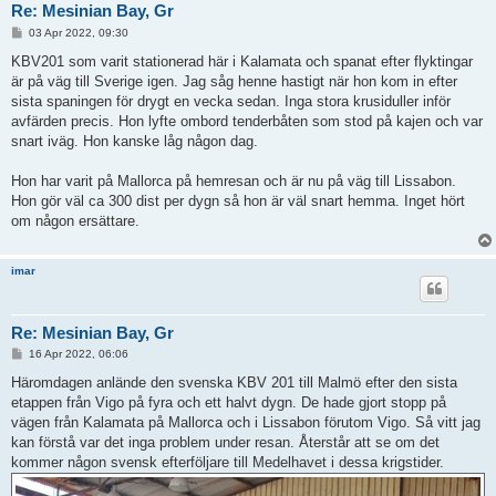
Re: Mesinian Bay, Gr
P
03 Apr 2022, 09:30
o
s
KBV201 som varit stationerad här i Kalamata och spanat efter flyktingar
t
är på väg till Sverige igen. Jag såg henne hastigt när hon kom in efter
sista spaningen för drygt en vecka sedan. Inga stora krusiduller inför
avfärden precis. Hon lyfte ombord tenderbåten som stod på kajen och var
snart iväg. Hon kanske låg någon dag.
Hon har varit på Mallorca på hemresan och är nu på väg till Lissabon.
Hon gör väl ca 300 dist per dygn så hon är väl snart hemma. Inget hört
om någon ersättare.
imar
Re: Mesinian Bay, Gr
P
16 Apr 2022, 06:06
o
s
Häromdagen anlände den svenska KBV 201 till Malmö efter den sista
t
etappen från Vigo på fyra och ett halvt dygn. De hade gjort stopp på
vägen från Kalamata på Mallorca och i Lissabon förutom Vigo. Så vitt jag
kan förstå var det inga problem under resan. Återstår att se om det
kommer någon svensk efterföljare till Medelhavet i dessa krigstider.