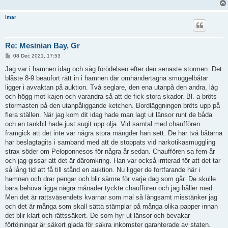
imar
Re: Mesinian Bay, Gr
P
08 Dec 2021, 17:53
o
s
Jag var i hamnen idag och såg förödelsen efter den senaste stormen. Det
t
blåste 8-9 beaufort rätt in i hamnen där omhändertagna smuggelbåtar
ligger i avvaktan på auktion. Två seglare, den ena utanpå den andra, låg
och högg mot kajen och varandra så att de fick stora skador. Bl. a bröts
stormasten på den utanpåliggande ketchen. Bordläggningen bröts upp på
flera ställen. När jag kom dit idag hade man lagt ut länsor runt de båda
och en tankbil hade just sugit upp olja. Vid samtal med chauffören
framgick att det inte var några stora mängder han sett. De här två båtarna
har beslagtagits i samband med att de stoppats vid narkotikasmuggling
strax söder om Peloponnesos för några år sedan. Chauffören sa fem år
och jag gissar att det är däromkring. Han var också irriterad för att det tar
så lång tid att få till stånd en auktion. Nu ligger de fortfarande här i
hamnen och drar pengar och blir sämre för varje dag som går. De skulle
bara behöva ligga några månader tyckte chauffören och jag håller med.
Men det är rättsväsendets kvarnar som mal så långsamt misstänker jag
och det är många som skall sätta stämplar på många olika papper innan
det blir klart och rättssäkert. De som hyr ut länsor och bevakar
förtöjningar är säkert glada för säkra inkomster garanterade av staten.