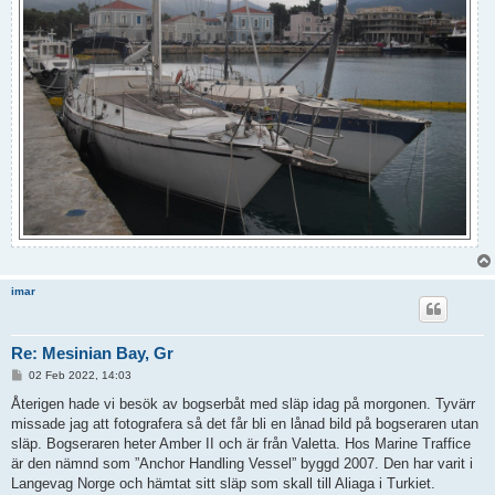
imar
Re: Mesinian Bay, Gr
P
02 Feb 2022, 14:03
o
s
Återigen hade vi besök av bogserbåt med släp idag på morgonen. Tyvärr
t
missade jag att fotografera så det får bli en lånad bild på bogseraren utan
släp. Bogseraren heter Amber II och är från Valetta. Hos Marine Traffice
är den nämnd som ”Anchor Handling Vessel” byggd 2007. Den har varit i
Langevag Norge och hämtat sitt släp som skall till Aliaga i Turkiet.