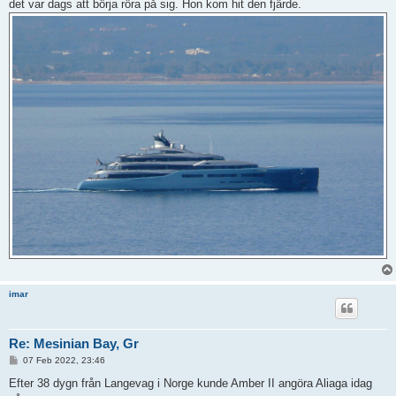
det var dags att börja röra på sig. Hon kom hit den fjärde.
imar
Re: Mesinian Bay, Gr
P
07 Feb 2022, 23:46
o
s
Efter 38 dygn från Langevag i Norge kunde Amber II angöra Aliaga idag
t