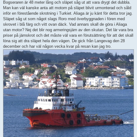
Bogseraren är 48 meter lång och släpet såg ut att vara drygt det dubbla.
Man kan väl kanske anta att motorn på släpet blivit urmonterad och såld
inför en förestående skrotning i Turkiet. Aliaga är ju känt för detta tror jag.
Släpet såg ut som något slags Roro med överbyggnaden i fören med
skrovet i blå färg och vitt ovan däck. Vad annars skall de göra i Aliaga
utan motor? Nej det blir nog armeringsjärn av den skutan. Det lär vara bra
priser på järnskrot och det måste väl vara en förutsättning för att det skall
löna sig att dra släpet hela den vägen. De gick från Langevag den 28
december och har väl någon vecka kvar på resan kan jag tro.