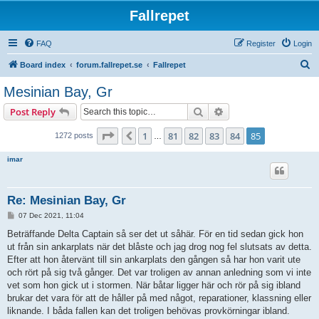
Fallrepet
FAQ
Register
Login
S
Board index
forum.fallrepet.se
Fallrepet
e
Mesinian Bay, Gr
a
Search
Advanced search
Post Reply
r
c
Page
85
of
85
1
81
82
83
84
85
Previous
1272 posts
…
h
imar
Re: Mesinian Bay, Gr
P
07 Dec 2021, 11:04
o
s
Beträffande Delta Captain så ser det ut såhär. För en tid sedan gick hon
t
ut från sin ankarplats när det blåste och jag drog nog fel slutsats av detta.
Efter att hon återvänt till sin ankarplats den gången så har hon varit ute
och rört på sig två gånger. Det var troligen av annan anledning som vi inte
vet som hon gick ut i stormen. När båtar ligger här och rör på sig ibland
brukar det vara för att de håller på med något, reparationer, klassning eller
liknande. I båda fallen kan det troligen behövas provkörningar ibland.