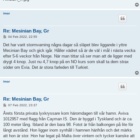
imar
Re: Mesinian Bay, Gr
P
04 Feb 2022, 22:55
o
s
Det har varit stormvarning några dagar så släpet blev liggande i yttre
t
Mecinian Bay och gick igår. Håller vädret så är de väl i mål i nästa vecka
efter 5-6 veckor från Norge. När man tittar så ser man att de ligger med
drygt 4 knop. Just nu 4,7 knop på en NO kurs som skall ta dem strax
söder om Evia. Det är stora farleden till Turkiet.
imar
Re: Mesinian Bay, Gr
P
07 Feb 2022, 23:37
o
s
Årets första privata lyxkryssare kom häromdagen till vår hamn. Aviva
t
1012957 med flagg från Cayman IS. Den är byggd i Tyskland och är ca
100 meter lång. Ibland är den bara 98. Fotot är från balkongen på lite för
långt avstånd. Hon ligger inom synhåll i hamnen härifrån och det märks
att hon är stor. Hon har legat på Malta över vintern och tycker kanske att