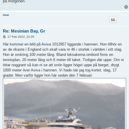
på morgonen.
imar
Re: Mesinian Bay, Gr
P
17 Feb 2022, 22:20
o
s
Här kommer en bild på Aviva 1012957 liggande i hamnen. Hon tillhör en
t
av de rikaste i England och skall vara nr 46 i storlek i världen i sitt slag.
Hon är omkring 100 meter lång. Bland leksakerna ombord finns en
tennisplan, 20 meter lång och 6 meter till taket. Troligen där uppe. Om ni
tittar noggrant så kan ni se att snön ligger högst uppe på berget, drygt
1000 meter över Aviva i hamnen. Vi hade när jag tog kortet, idag, 17
grader. Men varför ligger hon här sedan den 7 februari.