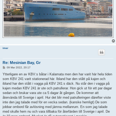
imar
Re: Mesinian Bay, Gr
P
09 Mar 2022, 20:17
o
s
Ytterligare en av KBV:s båtar i Kalamata men den har varit här hela tiden
t
som KBV 241 varit stationerad här. Ibland har den stått på kajen och
ibland har den stått i vagga på KBV 241:s däck. Nu står den i vagga på
kajen medan KBV 241 är ute och patrullerar. Hon gick ut för ett par dagar
sedan och brukar vara ute ca 5 dagar åt gången. De kommer att
återvända till Sverige i april. Hur det blir med patrulleringen därefter viste
inte den jag talade med för en vecka sedan. (kanske hemligt) De som
jobbar ombord får avlösning med jämna mellanrum. En som jag talade
med skulle hem nu och vara tillbaka för återfärden till Sverige i april. De