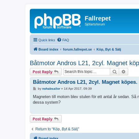
Fallrepet
Sjöfartsforum
Quick links
FAQ
Board index
forum.fallrepet.se
Köp, Byt & Sälj
Båtmotor Andros L21, 2cyl. Magnet kö
Search
Advanc
Post Reply
Båtmotor Andros L21, 2cyl. Magnet köpes.
P
by
nohabsailor
»
14 Apr 2017, 09:39
o
s
Magneten till motorn blev stulen för ett antal år sedan. Så
t
dessa system?
Post Reply
Return to “Köp, Byt & Sälj”
Board index