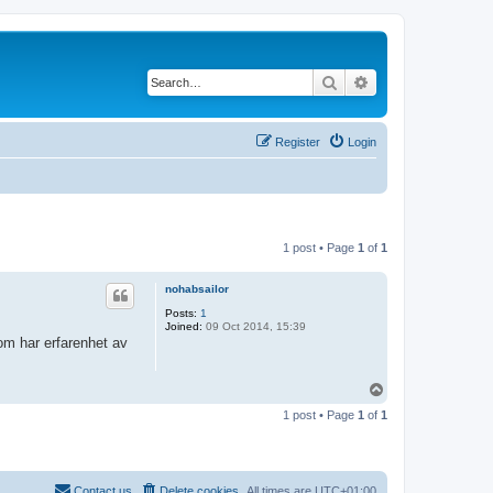
Search
Advanced search
Register
Login
1 post • Page
1
of
1
nohabsailor
Posts:
1
Joined:
09 Oct 2014, 15:39
som har erfarenhet av
T
o
1 post • Page
1
of
1
p
Contact us
Delete cookies
All times are
UTC+01:00