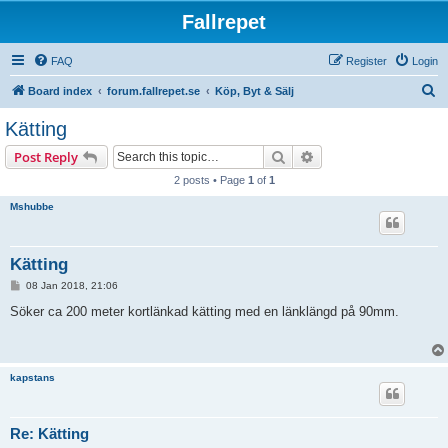
Fallrepet
FAQ
Register
Login
S
Board index
forum.fallrepet.se
Köp, Byt & Sälj
e
Kätting
a
Search
Advanced search
Post Reply
r
2 posts • Page
1
of
1
c
Mshubbe
h
Kätting
P
08 Jan 2018, 21:06
o
s
Söker ca 200 meter kortlänkad kätting med en länklängd på 90mm.
t
kapstans
Re: Kätting