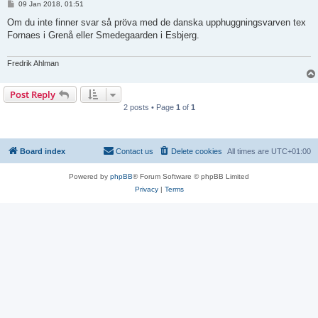
P
09 Jan 2018, 01:51
o
s
Om du inte finner svar så pröva med de danska upphuggningsvarven tex
t
Fornaes i Grenå eller Smedegaarden i Esbjerg.
Fredrik Ahlman
Post Reply
2 posts • Page
1
of
1
Board index
Contact us
Delete cookies
All times are
UTC+01:00
Powered by
phpBB
® Forum Software © phpBB Limited
Privacy
|
Terms