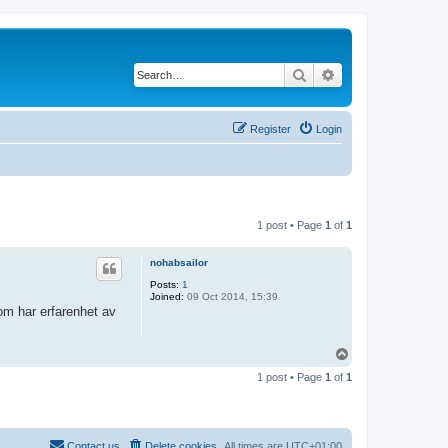
Search
Advanced search
Register
Login
1 post • Page
1
of
1
nohabsailor
Posts:
1
Joined:
09 Oct 2014, 15:39
som har erfarenhet av
T
o
1 post • Page
1
of
1
p
Contact us
Delete cookies
All times are
UTC+01:00