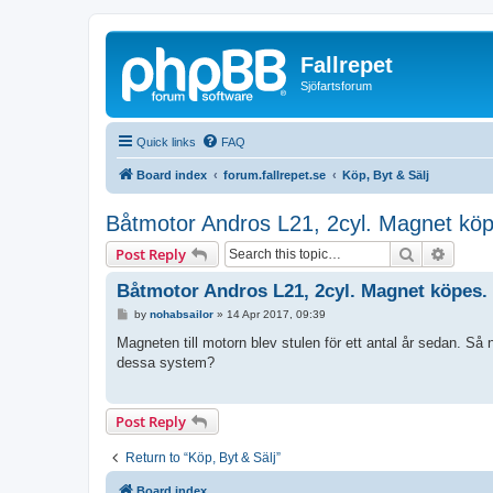
Fallrepet
Sjöfartsforum
Quick links
FAQ
Board index
forum.fallrepet.se
Köp, Byt & Sälj
Båtmotor Andros L21, 2cyl. Magnet kö
Search
Advanc
Post Reply
Båtmotor Andros L21, 2cyl. Magnet köpes.
P
by
nohabsailor
»
14 Apr 2017, 09:39
o
s
Magneten till motorn blev stulen för ett antal år sedan. Så
t
dessa system?
Post Reply
Return to “Köp, Byt & Sälj”
Board index