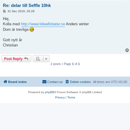
Re: delar till Seffle 10hk
P
31 Dec 2016, 20:29
o
s
Hej,
t
Kolla med
http://www.lidwallsbatar.se
Anders winter
Dom är trevliga
Gott nytt år
Christian
Post Reply
2 posts • Page
1
of
1
Board index
Contact us
Delete cookies
All times are
UTC+01:00
Powered by
phpBB
® Forum Software © phpBB Limited
Privacy
|
Terms