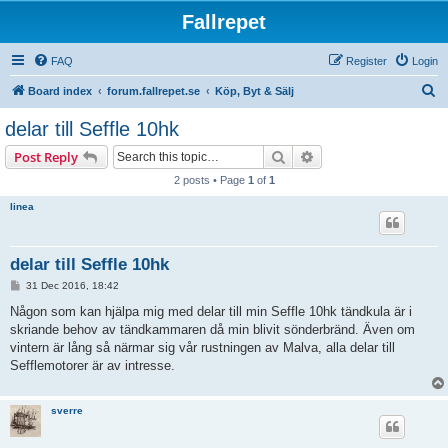
Fallrepet
FAQ
Register
Login
S
Board index
forum.fallrepet.se
Köp, Byt & Sälj
e
delar till Seffle 10hk
a
Search
Advanced search
Post Reply
r
2 posts • Page
1
of
1
c
linea
h
delar till Seffle 10hk
P
31 Dec 2016, 18:42
o
s
Någon som kan hjälpa mig med delar till min Seffle 10hk tändkula är i
t
skriande behov av tändkammaren då min blivit sönderbränd. Även om
vintern är lång så närmar sig vår rustningen av Malva, alla delar till
Sefflemotorer är av intresse.
sverre