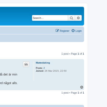
Search
Advanced search
Register
Login
1 post • Page
1
of
1
Mattedaking
Posts:
2
Joined:
26 Mar 2015, 22:50
då det är min
d något alls.
T
o
1 post • Page
1
of
1
p