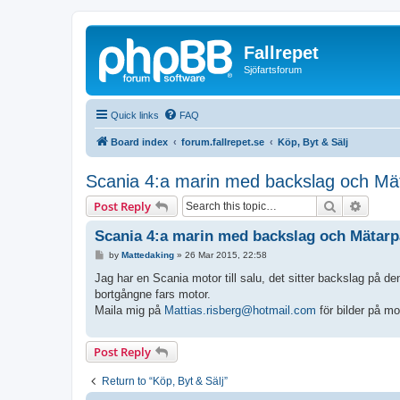
Fallrepet
Sjöfartsforum
Quick links
FAQ
Board index
forum.fallrepet.se
Köp, Byt & Sälj
Scania 4:a marin med backslag och Mä
Search
Advanc
Post Reply
Scania 4:a marin med backslag och Mätarp
P
by
Mattedaking
»
26 Mar 2015, 22:58
o
s
Jag har en Scania motor till salu, det sitter backslag på d
t
bortgångne fars motor.
Maila mig på
Mattias.risberg@hotmail.com
för bilder på m
Post Reply
Return to “Köp, Byt & Sälj”