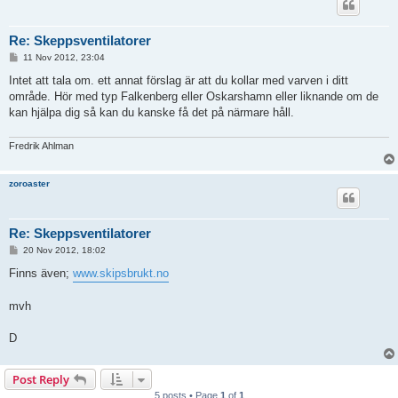
Re: Skeppsventilatorer
P
11 Nov 2012, 23:04
o
s
Intet att tala om. ett annat förslag är att du kollar med varven i ditt
t
område. Hör med typ Falkenberg eller Oskarshamn eller liknande om de
kan hjälpa dig så kan du kanske få det på närmare håll.
Fredrik Ahlman
zoroaster
Re: Skeppsventilatorer
P
20 Nov 2012, 18:02
o
s
Finns även;
www.skipsbrukt.no
t
mvh
D
Post Reply
5 posts • Page
1
of
1