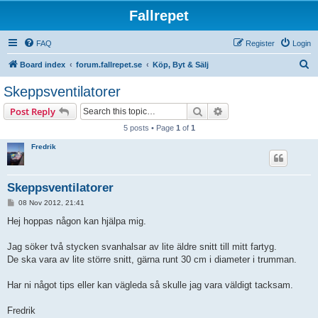
Fallrepet
FAQ
Register
Login
S
Board index
forum.fallrepet.se
Köp, Byt & Sälj
e
Skeppsventilatorer
a
Search
Advanced search
Post Reply
r
5 posts • Page
1
of
1
c
Fredrik
h
Skeppsventilatorer
P
08 Nov 2012, 21:41
o
s
Hej hoppas någon kan hjälpa mig.
t
Jag söker två stycken svanhalsar av lite äldre snitt till mitt fartyg.
De ska vara av lite större snitt, gärna runt 30 cm i diameter i trumman.
Har ni något tips eller kan vägleda så skulle jag vara väldigt tacksam.
Fredrik