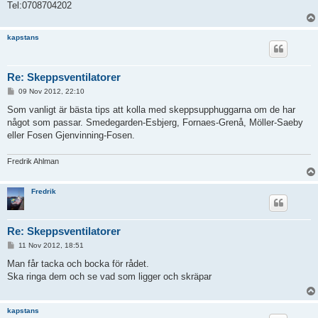
Tel:0708704202
kapstans
Re: Skeppsventilatorer
P
09 Nov 2012, 22:10
o
s
Som vanligt är bästa tips att kolla med skeppsupphuggarna om de har
t
något som passar. Smedegarden-Esbjerg, Fornaes-Grenå, Möller-Saeby
eller Fosen Gjenvinning-Fosen.
Fredrik Ahlman
Fredrik
Re: Skeppsventilatorer
P
11 Nov 2012, 18:51
o
s
Man får tacka och bocka för rådet.
t
Ska ringa dem och se vad som ligger och skräpar
kapstans