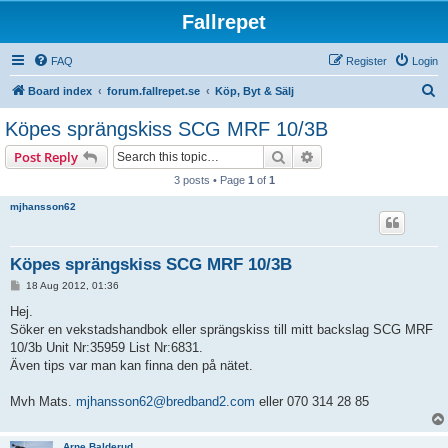
Fallrepet
FAQ
Register
Login
S
Board index
forum.fallrepet.se
Köp, Byt & Sälj
e
Köpes sprängskiss SCG MRF 10/3B
a
Search
Advanced search
Post Reply
r
3 posts • Page
1
of
1
c
mjhansson62
h
Köpes sprängskiss SCG MRF 10/3B
P
18 Aug 2012, 01:36
o
s
Hej.
t
Söker en vekstadshandbok eller sprängskiss till mitt backslag SCG MRF
10/3b Unit Nr:35959 List Nr:6831.
Även tips var man kan finna den på nätet.
Mvh Mats.
mjhansson62@bredband2.com
eller 070 314 28 85
Arne Balderud