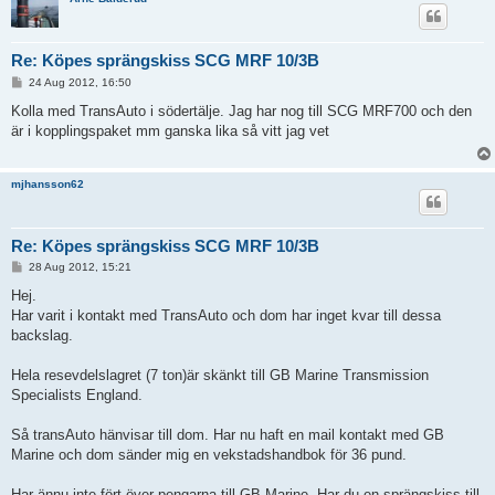
Re: Köpes sprängskiss SCG MRF 10/3B
P
24 Aug 2012, 16:50
o
s
Kolla med TransAuto i södertälje. Jag har nog till SCG MRF700 och den
t
är i kopplingspaket mm ganska lika så vitt jag vet
mjhansson62
Re: Köpes sprängskiss SCG MRF 10/3B
P
28 Aug 2012, 15:21
o
s
Hej.
t
Har varit i kontakt med TransAuto och dom har inget kvar till dessa
backslag.
Hela resevdelslagret (7 ton)är skänkt till GB Marine Transmission
Specialists England.
Så transAuto hänvisar till dom. Har nu haft en mail kontakt med GB
Marine och dom sänder mig en vekstadshandbok för 36 pund.
Har ännu inte fört över pengarna till GB Marine. Har du en sprängskiss till