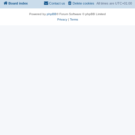
Board index
Contact us
Delete cookies
All times are
UTC+01:00
Powered by
phpBB
® Forum Software © phpBB Limited
Privacy
|
Terms