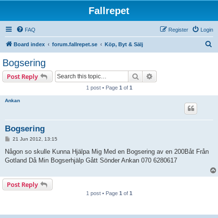
Fallrepet
FAQ
Register
Login
S
Board index
forum.fallrepet.se
Köp, Byt & Sälj
e
Bogsering
a
Search
Advanced search
Post Reply
r
1 post • Page
1
of
1
c
Ankan
h
Bogsering
P
21 Jun 2012, 13:15
o
s
Någon so skulle Kunna Hjälpa Mig Med en Bogsering av en 200Båt Från
t
Gotland Då Min Bogserhjälp Gått Sönder Ankan 070 6280617
Post Reply
1 post • Page
1
of
1