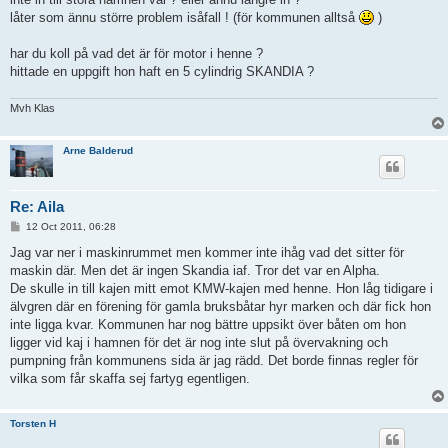
låter som ännu större problem isåfall ! (för kommunen alltså
)
har du koll på vad det är för motor i henne ?
hittade en uppgift hon haft en 5 cylindrig SKANDIA ?
Mvh Klas
Arne Balderud
Re: Aila
P
12 Oct 2011, 06:28
o
s
Jag var ner i maskinrummet men kommer inte ihåg vad det sitter för
t
maskin där. Men det är ingen Skandia iaf. Tror det var en Alpha.
De skulle in till kajen mitt emot KMW-kajen med henne. Hon låg tidigare i
älvgren där en förening för gamla bruksbåtar hyr marken och där fick hon
inte ligga kvar. Kommunen har nog bättre uppsikt över båten om hon
ligger vid kaj i hamnen för det är nog inte slut på övervakning och
pumpning från kommunens sida är jag rädd. Det borde finnas regler för
vilka som får skaffa sej fartyg egentligen.
Torsten H