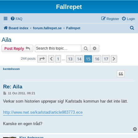
Fallrepet
FAQ
Register
Login
S
Board index
forum.fallrepet.se
Fallrepet
e
Aila
a
Search
Advanced search
Post Reply
r
c
Page
15
of
17
1
13
14
15
16
17
Previous
Next
244 posts
…
h
kentolsson
Re: Aila
P
11 Oct 2011, 06:21
o
s
Verkar som historien upprepar sig! Karlstads kommun har det inte lätt.
t
http://www.nwt.se/karlstad/article983773.ece
Kanske en egen tråd?
Klas Andersson