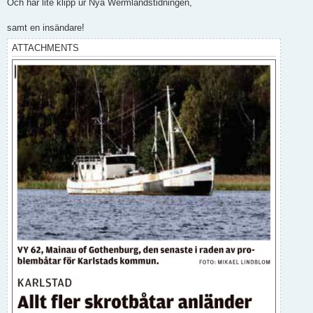
s
Och här lite klipp ur Nya Wermlandstidningen,
t
samt en insändare!
ATTACHMENTS