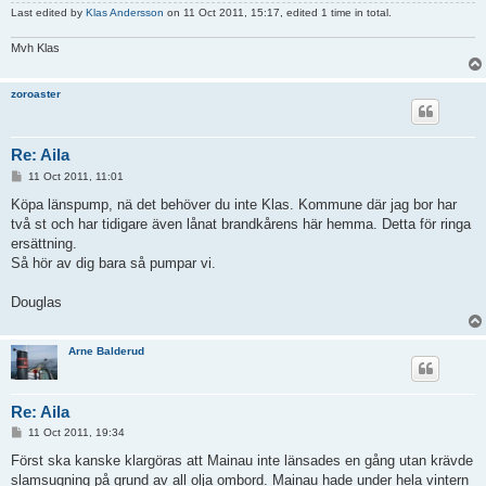
Last edited by
Klas Andersson
on 11 Oct 2011, 15:17, edited 1 time in total.
Mvh Klas
zoroaster
Re: Aila
P
11 Oct 2011, 11:01
o
s
Köpa länspump, nä det behöver du inte Klas. Kommune där jag bor har
t
två st och har tidigare även lånat brandkårens här hemma. Detta för ringa
ersättning.
Så hör av dig bara så pumpar vi.
Douglas
Arne Balderud
Re: Aila
P
11 Oct 2011, 19:34
o
s
Först ska kanske klargöras att Mainau inte länsades en gång utan krävde
t
slamsugning på grund av all olja ombord. Mainau hade under hela vintern