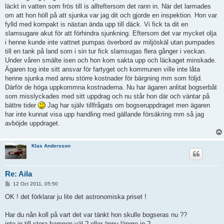
läckt in vatten som frös till is allteftersom det rann in. När det larmades
om att hon höll på att sjunka var jag dit och gjorde en inspektion. Hon var
fylld med kompakt is nästan ända upp till däck. Vi fick ta dit en
slamsugare akut för att förhindra sjunkning. Eftersom det var mycket olja
i henne kunde inte vattnet pumpas överbord av miljöskäl utan pumpades
till en tank på land som i sin tur fick slamsugas flera gånger i veckan.
Under våren smälte isen och hon kom sakta upp och läckaget minskade.
Ägaren tog inte sitt ansvar för fartyget och kommunen ville inte låta
henne sjunka med annu större kostnader för bärgning mm som följd.
Därför de höga uppkommna kostnaderna. Nu har ägaren anlitat bogserbåt
som misslyckades med sitt uppdrag och nu står hon där och väntar på
bättre tider
Jag har själv tillfrågats om bogseruppdraget men ägaren
har inte kunnat visa upp handling med gällande försäkring mm så jag
avböjde uppdraget.
Klas Andersson
Re: Aila
P
12 Oct 2011, 05:50
o
s
OK ! det förklarar ju lite det astronomiska priset !
t
Har du nån koll på vart det var tänkt hon skulle bogseras nu ??
inte in till stora hamnen väl ? eller ännu längre in ?