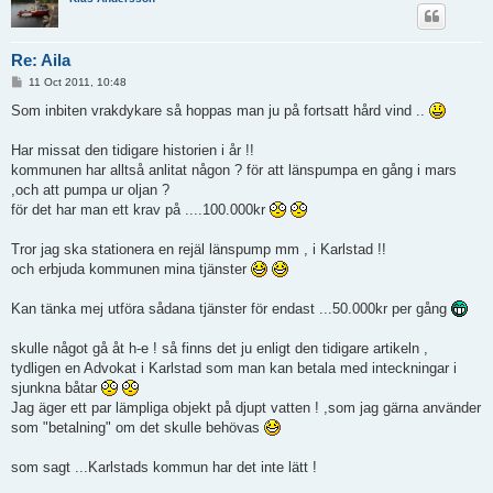
Re: Aila
P
11 Oct 2011, 10:48
o
s
Som inbiten vrakdykare så hoppas man ju på fortsatt hård vind ..
t
Har missat den tidigare historien i år !!
kommunen har alltså anlitat någon ? för att länspumpa en gång i mars
,och att pumpa ur oljan ?
för det har man ett krav på ....100.000kr
Tror jag ska stationera en rejäl länspump mm , i Karlstad !!
och erbjuda kommunen mina tjänster
Kan tänka mej utföra sådana tjänster för endast ...50.000kr per gång
skulle något gå åt h-e ! så finns det ju enligt den tidigare artikeln ,
tydligen en Advokat i Karlstad som man kan betala med inteckningar i
sjunkna båtar
Jag äger ett par lämpliga objekt på djupt vatten ! ,som jag gärna använder
som "betalning" om det skulle behövas
som sagt ...Karlstads kommun har det inte lätt !