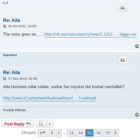
L-J
Re: Aila
P
30 Oct 2011, 19:03
o
s
The story goes on.......
http://nlt.se/startsidan/nyheter/1.1412 ... -laggs-ner
t
kapstans
Re: Aila
P
17 Dec 2015, 02:59
o
s
Aila historien rullar vidare, undrar hur mycket det kostat samhället?
t
http://www.vf.se/nyheter/karlstad/nya-t ... f-carlstad
Fredrik Ahlman
Post Reply
Page
15
of
17
1
13
14
15
16
17
Previous
Next
244 posts
…