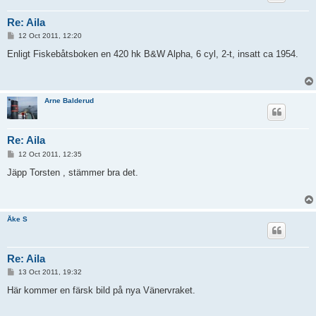
Re: Aila
P
12 Oct 2011, 12:20
o
s
Enligt Fiskebåtsboken en 420 hk B&W Alpha, 6 cyl, 2-t, insatt ca 1954.
t
Arne Balderud
Re: Aila
P
12 Oct 2011, 12:35
o
s
Jäpp Torsten , stämmer bra det.
t
Åke S
Re: Aila
P
13 Oct 2011, 19:32
o
s
Här kommer en färsk bild på nya Vänervraket.
t