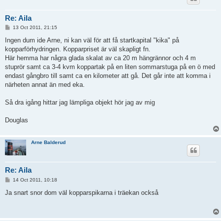
Re: Aila
P
13 Oct 2011, 21:15
o
s
Ingen dum ide Arne, ni kan väl för att få startkapital "kika" på
t
kopparförhydringen. Kopparpriset är väl skapligt fn.
Här hemma har några glada skalat av ca 20 m hängrännor och 4 m
stuprör samt ca 3-4 kvm koppartak på en liten sommarstuga på en ö med
endast gångbro till samt ca en kilometer att gå. Det går inte att komma i
närheten annat än med eka.
Så dra igång hittar jag lämpliga objekt hör jag av mig
Douglas
Arne Balderud
Re: Aila
P
14 Oct 2011, 10:18
o
s
Ja snart snor dom väl kopparspikarna i träekan också
t