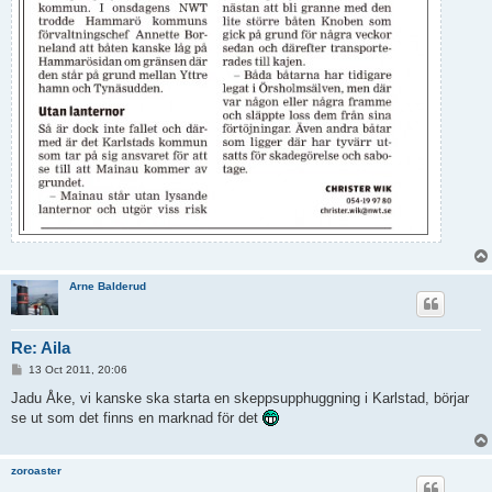
Arne Balderud
Re: Aila
P
13 Oct 2011, 20:06
o
s
Jadu Åke, vi kanske ska starta en skeppsupphuggning i Karlstad, börjar
t
se ut som det finns en marknad för det
zoroaster