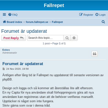
Fallrepet
FAQ
Register
Login
S
Board index
forum.fallrepet.se
Fallrepet
e
Forumet är updaterat
a
Search
Advanced search
Post Reply
r
1 post • Page
1
of
1
c
Eskes
h
Administratör
Forumet är updaterat
P
24 Nov 2020, 19:58
o
s
Äntligen efter lång tid är Fallrepet nu uppdaterat till senaste versionen av
t
phpBB.
Design och logga och så kommer att återställas lite allt eftersom.
En ny Capta för nya användare skall förhoppningsvis göra att nya
användare kan registreras utan att de behöver verifieras manuellt.
Upptäcker ni något som inte fungera.
Skriv gärna som svar i denna tråd.