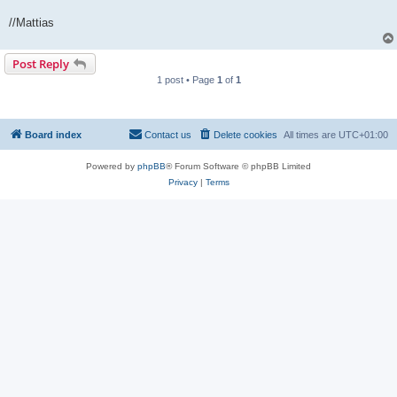
//Mattias
Post Reply
1 post • Page
1
of
1
Board index
Contact us
Delete cookies
All times are
UTC+01:00
Powered by
phpBB
® Forum Software © phpBB Limited
Privacy
|
Terms