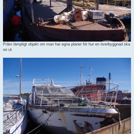
Pråm lämpligt objakt om man har egna planer för hur en överbyggnad ska
se ut.