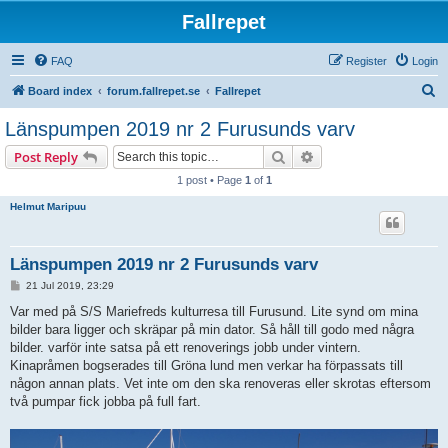
Fallrepet
FAQ
Register
Login
S
Board index
forum.fallrepet.se
Fallrepet
e
Länspumpen 2019 nr 2 Furusunds varv
a
Search
Advanced search
Post Reply
r
1 post • Page
1
of
1
c
Helmut Maripuu
h
Länspumpen 2019 nr 2 Furusunds varv
P
21 Jul 2019, 23:29
o
s
Var med på S/S Mariefreds kulturresa till Furusund. Lite synd om mina
t
bilder bara ligger och skräpar på min dator. Så håll till godo med några
bilder. varför inte satsa på ett renoverings jobb under vintern.
Kinapråmen bogserades till Gröna lund men verkar ha förpassats till
någon annan plats. Vet inte om den ska renoveras eller skrotas eftersom
två pumpar fick jobba på full fart.