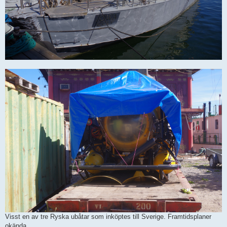
Visst en av tre Ryska ubåtar som inköptes till Sverige. Framtidsplaner
okända.