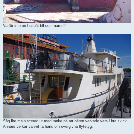
Varför inte en husbåt till sommaren?.
Såg lite malplacerad ut med tanke på att båten verkade vara i bra skick.
Annars verkar varvet ta hand om övergivna flytetyg.