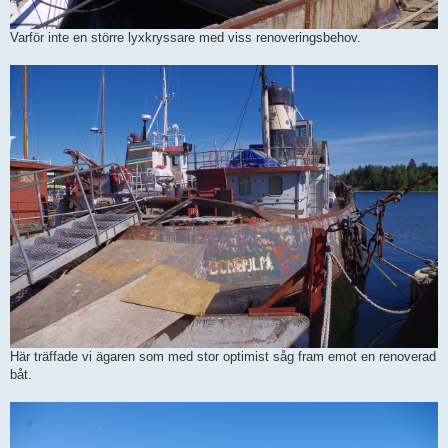
Varför inte en större lyxkryssare med viss renoveringsbehov.
Här träffade vi ägaren som med stor optimist såg fram emot en renoverad
båt.