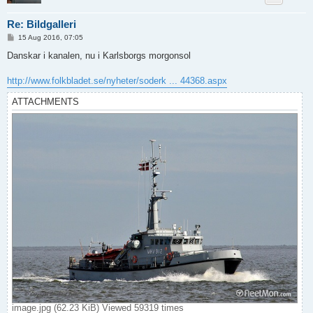
Re: Bildgalleri
P
15 Aug 2016, 07:05
o
s
Danskar i kanalen, nu i Karlsborgs morgonsol
t
http://www.folkbladet.se/nyheter/soderk ... 44368.aspx
ATTACHMENTS
image.jpg (62.23 KiB) Viewed 59319 times