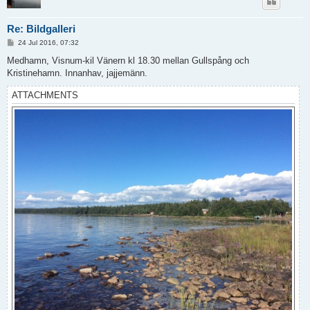
Re: Bildgalleri
P
24 Jul 2016, 07:32
o
s
Medhamn, Visnum-kil Vänern kl 18.30 mellan Gullspång och
t
Kristinehamn. Innanhav, jajjemänn.
ATTACHMENTS