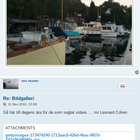
m/s munter
Re: Bildgalleri
P
11 Nov 2016, 22:08
o
s
Så här till dagens ära för de som seglat vidare..... mr Leonard Cohen
t
ATTACHMENTS
gettyimages-173474240-1713aac6-426d-4bac-887d-
2d2e56d8040a.jpg