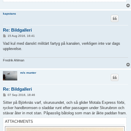
kapstans
Re: Bildgalleri
P
15 Aug 2016, 16:41
o
s
Vad kul med danskt militärt fartyg på kanalen, verkligen inte var dags
t
upplevelse.
Fredrik Ahlman
m/s munter
Re: Bildgalleri
P
07 Sep 2016, 18:46
o
s
Sitter på Björknäs varf, skurusundet, och så glider Motala Express förbi,
t
rycker handbromsen o sladdar runt efter passagen under Skurubron och
stävar åter in mot stan. Påpasslig båtolog som man är åkte paddan fram.
ATTACHMENTS