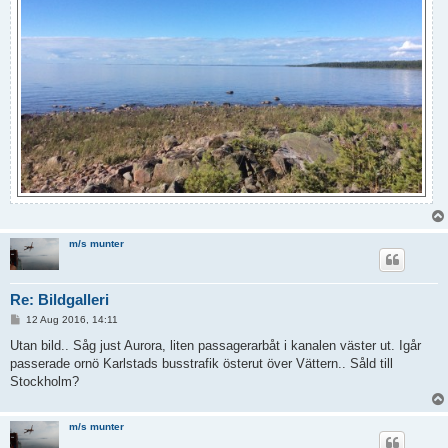
m/s munter
Re: Bildgalleri
P
12 Aug 2016, 14:11
o
s
Utan bild.. Såg just Aurora, liten passagerarbåt i kanalen väster ut. Igår
t
passerade ornö Karlstads busstrafik österut över Vättern.. Såld till
Stockholm?
m/s munter