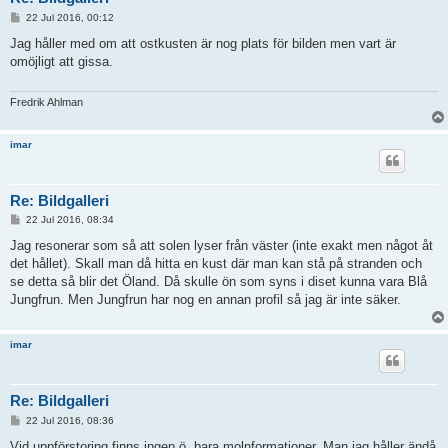
P
22 Jul 2016, 00:12
o
s
Jag håller med om att ostkusten är nog plats för bilden men vart är
t
omöjligt att gissa.
Fredrik Ahlman
imar
Re: Bildgalleri
P
22 Jul 2016, 08:34
o
s
Jag resonerar som så att solen lyser från väster (inte exakt men något åt
t
det hållet). Skall man då hitta en kust där man kan stå på stranden och
se detta så blir det Öland. Då skulle ön som syns i diset kunna vara Blå
Jungfrun. Men Jungfrun har nog en annan profil så jag är inte säker.
imar
Re: Bildgalleri
P
22 Jul 2016, 08:36
o
s
Vid uppförstoring finns ingen ö, bara molnformationer. Man jag håller ändå