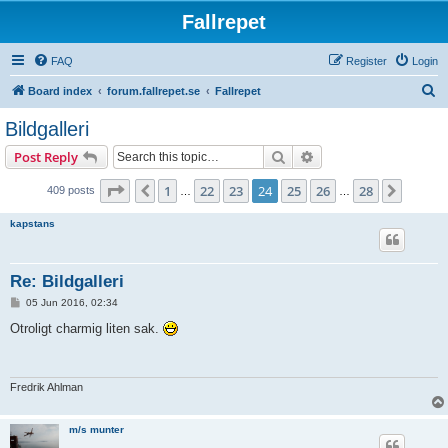
Fallrepet
FAQ
Register
Login
S
Board index
forum.fallrepet.se
Fallrepet
e
Bildgalleri
a
Search
Advanced search
Post Reply
r
c
Page
24
of
28
1
22
23
24
25
26
28
Previous
Next
409 posts
…
…
h
kapstans
Re: Bildgalleri
P
05 Jun 2016, 02:34
o
s
Otroligt charmig liten sak.
t
Fredrik Ahlman
m/s munter