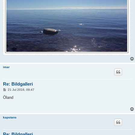
imar
Re: Bildgalleri
P
21 Jul 2016, 09:47
o
s
Öland
t
kapstans
Re: Bildgalleri