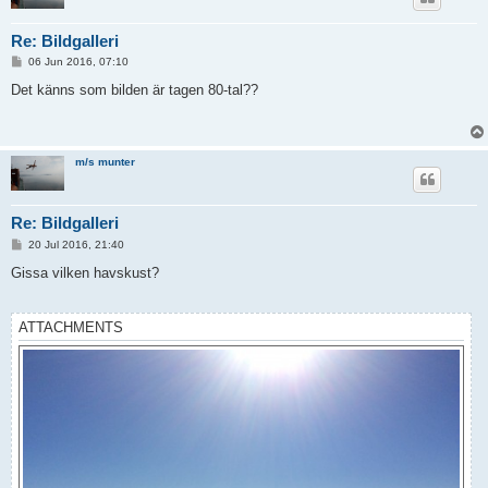
Re: Bildgalleri
P
06 Jun 2016, 07:10
o
s
Det känns som bilden är tagen 80-tal??
t
m/s munter
Re: Bildgalleri
P
20 Jul 2016, 21:40
o
s
Gissa vilken havskust?
t
ATTACHMENTS