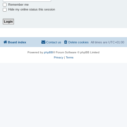
Remember me
Hide my online status this session
Board index
Contact us
Delete cookies
All times are
UTC+01:00
Powered by
phpBB
® Forum Software © phpBB Limited
Privacy
|
Terms