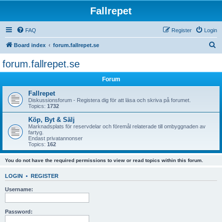
Fallrepet
FAQ
Register
Login
S
Board index
forum.fallrepet.se
e
forum.fallrepet.se
a
Forum
r
c
Fallrepet
Diskussionsforum - Registera dig för att läsa och skriva på forumet.
h
Topics:
1732
Köp, Byt & Sälj
Marknadsplats för reservdelar och föremål relaterade till ombyggnaden av
fartyg.
Endast privatannonser
Topics:
162
You do not have the required permissions to view or read topics within this forum.
LOGIN
•
REGISTER
Username:
Password: