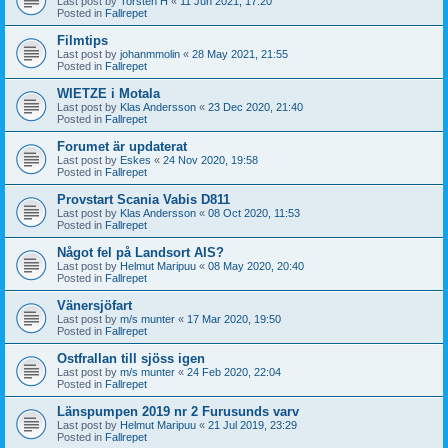
Last post by
Torsten H
«
11 Jun 2021, 17:20
Posted in
Fallrepet
Filmtips
Last post by
johanmmolin
«
28 May 2021, 21:55
Posted in
Fallrepet
WIETZE i Motala
Last post by
Klas Andersson
«
23 Dec 2020, 21:40
Posted in
Fallrepet
Forumet är updaterat
Last post by
Eskes
«
24 Nov 2020, 19:58
Posted in
Fallrepet
Provstart Scania Vabis D811
Last post by
Klas Andersson
«
08 Oct 2020, 11:53
Posted in
Fallrepet
Något fel på Landsort AIS?
Last post by
Helmut Maripuu
«
08 May 2020, 20:40
Posted in
Fallrepet
Vänersjöfart
Last post by
m/s munter
«
17 Mar 2020, 19:50
Posted in
Fallrepet
Ostfrallan till sjöss igen
Last post by
m/s munter
«
24 Feb 2020, 22:04
Posted in
Fallrepet
Länspumpen 2019 nr 2 Furusunds varv
Last post by
Helmut Maripuu
«
21 Jul 2019, 23:29
Posted in
Fallrepet