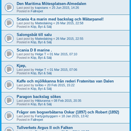
Den Maritima Mötesplatsen-Almedalen
Last post by
kapstans
«
25 Jun 2015, 14:26
Posted in
Fallrepet
Scania 4:a marin med backslag och Mätarpanel!
Last post by
Mattedaking
«
26 Mar 2015, 22:58
Posted in
Köp, Byt & Sälj
Salongsbåt till salu
Last post by
Mattedaking
«
26 Mar 2015, 22:55
Posted in
Köp, Byt & Sälj
Scania D 8 marine .
Last post by
Helge T
«
01 Mar 2015, 07:10
Posted in
Köp, Byt & Sälj
Kjøp,
Last post by
Helge T
«
01 Mar 2015, 07:06
Posted in
Köp, Byt & Sälj
Kaffe och mjölkkanna från rederi Fratenitas van Dalen
Last post by
toribio
«
20 Feb 2015, 15:22
Posted in
Köp, Byt & Sälj
Paragon backslag sökes
Last post by
Hilduranna
«
08 Feb 2015, 20:35
Posted in
Köp, Byt & Sälj
Frågor om bogserbåtarna Oskar (1897) och Robert (1892)
Last post by
Fartygsbyggarn
«
18 Jan 2015, 13:42
Posted in
Fallrepet
Tullverkets Argus II och Falken