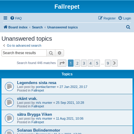
Fallrepet
FAQ
Register
Login
S
Board index
Search
Unanswered topics
e
Unanswered topics
a
Go to advanced search
r
Search
Advanced search
c
Page
1
of
9
1
2
3
4
5
9
Next
Search found 446 matches
h
…
Topics
Legendens sista resa
Last post by
pontiacfarmer
«
27 Jan 2022, 20:17
Posted in
Fallrepet
okänt vrak.
Last post by
m/s munter
«
25 Sep 2021, 10:28
Posted in
Fallrepet
sätra Brygga Viken
Last post by
m/s munter
«
11 Aug 2021, 10:06
Posted in
Fallrepet
Solanas Bolindermotor