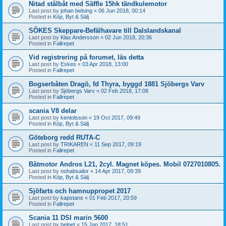
Nitad stålbåt med Säffle 15hk tändkulemotor
Last post by
johan belsing
«
06 Jun 2018, 00:14
Posted in
Köp, Byt & Sälj
SÖKES Skeppare-Befälhavare till Dalslandskanal
Last post by
Klas Andersson
«
02 Jun 2018, 20:36
Posted in
Fallrepet
Vid registrering på forumet, läs detta
Last post by
Eskes
«
03 Apr 2018, 13:00
Posted in
Fallrepet
Bogserbåten Dragö, fd Thyra, byggd 1881 Sjöbergs Varv
Last post by
Sjöbergs Varv
«
02 Feb 2018, 17:08
Posted in
Fallrepet
scania V8 delar
Last post by
kentolsson
«
19 Oct 2017, 09:49
Posted in
Köp, Byt & Sälj
Göteborg redd RUTA-C
Last post by
TRIKAREN
«
11 Sep 2017, 09:19
Posted in
Fallrepet
Båtmotor Andros L21, 2cyl. Magnet köpes. Mobil 0727010805.
Last post by
nohabsailor
«
14 Apr 2017, 09:39
Posted in
Köp, Byt & Sälj
Sjöfarts och hamnuppropet 2017
Last post by
kapstans
«
01 Feb 2017, 20:59
Posted in
Fallrepet
Scania 11 DSI marin 5600
Last post by
helget
«
15 Jan 2017, 18:51