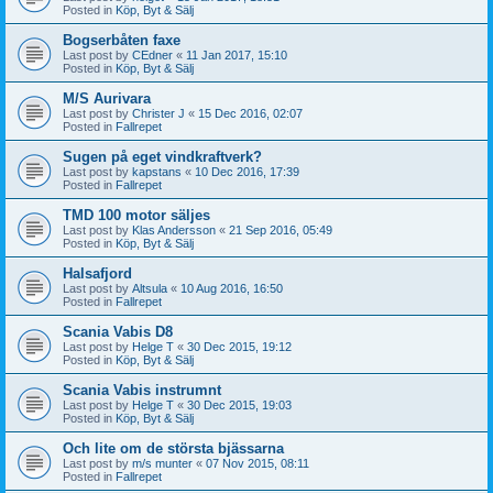
Posted in
Köp, Byt & Sälj
Bogserbåten faxe
Last post by
CEdner
«
11 Jan 2017, 15:10
Posted in
Köp, Byt & Sälj
M/S Aurivara
Last post by
Christer J
«
15 Dec 2016, 02:07
Posted in
Fallrepet
Sugen på eget vindkraftverk?
Last post by
kapstans
«
10 Dec 2016, 17:39
Posted in
Fallrepet
TMD 100 motor säljes
Last post by
Klas Andersson
«
21 Sep 2016, 05:49
Posted in
Köp, Byt & Sälj
Halsafjord
Last post by
Altsula
«
10 Aug 2016, 16:50
Posted in
Fallrepet
Scania Vabis D8
Last post by
Helge T
«
30 Dec 2015, 19:12
Posted in
Köp, Byt & Sälj
Scania Vabis instrumnt
Last post by
Helge T
«
30 Dec 2015, 19:03
Posted in
Köp, Byt & Sälj
Och lite om de största bjässarna
Last post by
m/s munter
«
07 Nov 2015, 08:11
Posted in
Fallrepet