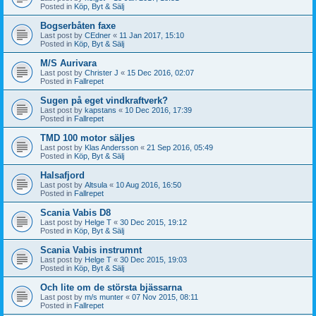
Posted in
Köp, Byt & Sälj
Bogserbåten faxe
Last post by
CEdner
«
11 Jan 2017, 15:10
Posted in
Köp, Byt & Sälj
M/S Aurivara
Last post by
Christer J
«
15 Dec 2016, 02:07
Posted in
Fallrepet
Sugen på eget vindkraftverk?
Last post by
kapstans
«
10 Dec 2016, 17:39
Posted in
Fallrepet
TMD 100 motor säljes
Last post by
Klas Andersson
«
21 Sep 2016, 05:49
Posted in
Köp, Byt & Sälj
Halsafjord
Last post by
Altsula
«
10 Aug 2016, 16:50
Posted in
Fallrepet
Scania Vabis D8
Last post by
Helge T
«
30 Dec 2015, 19:12
Posted in
Köp, Byt & Sälj
Scania Vabis instrumnt
Last post by
Helge T
«
30 Dec 2015, 19:03
Posted in
Köp, Byt & Sälj
Och lite om de största bjässarna
Last post by
m/s munter
«
07 Nov 2015, 08:11
Posted in
Fallrepet