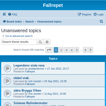
Fallrepet
FAQ
Register
Login
S
Board index
Search
Unanswered topics
e
Unanswered topics
a
Go to advanced search
r
Search
Advanced search
c
Page
1
of
9
1
2
3
4
5
9
Next
Search found 446 matches
h
…
Topics
Legendens sista resa
Last post by
pontiacfarmer
«
27 Jan 2022, 20:17
Posted in
Fallrepet
okänt vrak.
Last post by
m/s munter
«
25 Sep 2021, 10:28
Posted in
Fallrepet
sätra Brygga Viken
Last post by
m/s munter
«
11 Aug 2021, 10:06
Posted in
Fallrepet
Solanas Bolindermotor