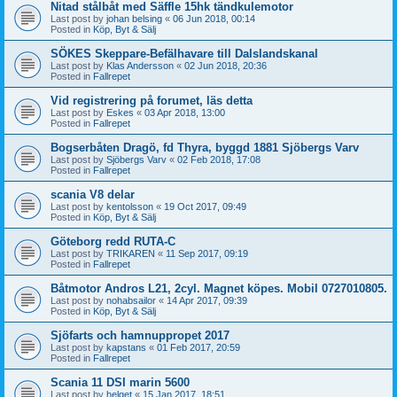
Nitad stålbåt med Säffle 15hk tändkulemotor
Last post by
johan belsing
«
06 Jun 2018, 00:14
Posted in
Köp, Byt & Sälj
SÖKES Skeppare-Befälhavare till Dalslandskanal
Last post by
Klas Andersson
«
02 Jun 2018, 20:36
Posted in
Fallrepet
Vid registrering på forumet, läs detta
Last post by
Eskes
«
03 Apr 2018, 13:00
Posted in
Fallrepet
Bogserbåten Dragö, fd Thyra, byggd 1881 Sjöbergs Varv
Last post by
Sjöbergs Varv
«
02 Feb 2018, 17:08
Posted in
Fallrepet
scania V8 delar
Last post by
kentolsson
«
19 Oct 2017, 09:49
Posted in
Köp, Byt & Sälj
Göteborg redd RUTA-C
Last post by
TRIKAREN
«
11 Sep 2017, 09:19
Posted in
Fallrepet
Båtmotor Andros L21, 2cyl. Magnet köpes. Mobil 0727010805.
Last post by
nohabsailor
«
14 Apr 2017, 09:39
Posted in
Köp, Byt & Sälj
Sjöfarts och hamnuppropet 2017
Last post by
kapstans
«
01 Feb 2017, 20:59
Posted in
Fallrepet
Scania 11 DSI marin 5600
Last post by
helget
«
15 Jan 2017, 18:51