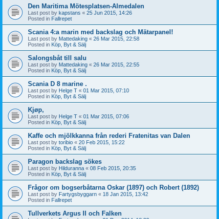
Den Maritima Mötesplatsen-Almedalen
Last post by
kapstans
«
25 Jun 2015, 14:26
Posted in
Fallrepet
Scania 4:a marin med backslag och Mätarpanel!
Last post by
Mattedaking
«
26 Mar 2015, 22:58
Posted in
Köp, Byt & Sälj
Salongsbåt till salu
Last post by
Mattedaking
«
26 Mar 2015, 22:55
Posted in
Köp, Byt & Sälj
Scania D 8 marine .
Last post by
Helge T
«
01 Mar 2015, 07:10
Posted in
Köp, Byt & Sälj
Kjøp,
Last post by
Helge T
«
01 Mar 2015, 07:06
Posted in
Köp, Byt & Sälj
Kaffe och mjölkkanna från rederi Fratenitas van Dalen
Last post by
toribio
«
20 Feb 2015, 15:22
Posted in
Köp, Byt & Sälj
Paragon backslag sökes
Last post by
Hilduranna
«
08 Feb 2015, 20:35
Posted in
Köp, Byt & Sälj
Frågor om bogserbåtarna Oskar (1897) och Robert (1892)
Last post by
Fartygsbyggarn
«
18 Jan 2015, 13:42
Posted in
Fallrepet
Tullverkets Argus II och Falken