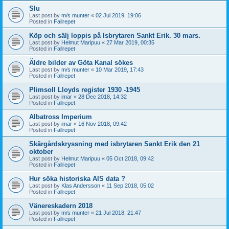
Slu
Last post by
m/s munter
«
02 Jul 2019, 19:06
Posted in
Fallrepet
Köp och sälj loppis på Isbrytaren Sankt Erik. 30 mars.
Last post by
Helmut Maripuu
«
27 Mar 2019, 00:35
Posted in
Fallrepet
Äldre bilder av Göta Kanal sökes
Last post by
m/s munter
«
10 Mar 2019, 17:43
Posted in
Fallrepet
Plimsoll Lloyds register 1930 -1945
Last post by
imar
«
28 Dec 2018, 14:32
Posted in
Fallrepet
Albatross Imperium
Last post by
imar
«
16 Nov 2018, 09:42
Posted in
Fallrepet
Skärgårdskryssning med isbrytaren Sankt Erik den 21
oktober
Last post by
Helmut Maripuu
«
05 Oct 2018, 09:42
Posted in
Fallrepet
Hur söka historiska AIS data ?
Last post by
Klas Andersson
«
11 Sep 2018, 05:02
Posted in
Fallrepet
Vänereskadern 2018
Last post by
m/s munter
«
21 Jul 2018, 21:47
Posted in
Fallrepet