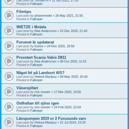
Last post by
Torsten H
«
11 Jun 2021, 17:20
Posted in
Fallrepet
Filmtips
Last post by
johanmmolin
«
28 May 2021, 21:55
Posted in
Fallrepet
WIETZE i Motala
Last post by
Klas Andersson
«
23 Dec 2020, 21:40
Posted in
Fallrepet
Forumet är updaterat
Last post by
Eskes
«
24 Nov 2020, 19:58
Posted in
Fallrepet
Provstart Scania Vabis D811
Last post by
Klas Andersson
«
08 Oct 2020, 11:53
Posted in
Fallrepet
Något fel på Landsort AIS?
Last post by
Helmut Maripuu
«
08 May 2020, 20:40
Posted in
Fallrepet
Vänersjöfart
Last post by
m/s munter
«
17 Mar 2020, 19:50
Posted in
Fallrepet
Ostfrallan till sjöss igen
Last post by
m/s munter
«
24 Feb 2020, 22:04
Posted in
Fallrepet
Länspumpen 2019 nr 2 Furusunds varv
Last post by
Helmut Maripuu
«
21 Jul 2019, 23:29
Posted in
Fallrepet