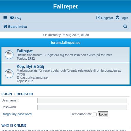
Fallrepet
FAQ
Register
Login
S
Board index
e
It is currently 06 Aug 2026, 01:38
a
forum.fallrepet.se
r
Fallrepet
c
Diskussionsforum - Registera dig för att läsa och skriva på forumet.
Topics:
1732
h
Köp, Byt & Sälj
Marknadsplats för reservdelar och föremål relaterade till ombyggnaden av
fartyg.
Endast privatannonser
Topics:
162
LOGIN
•
REGISTER
Username:
Password:
I forgot my password
Remember me
WHO IS ONLINE
In total there are
0
users online :: 0 registered and 0 hidden (based on users active over