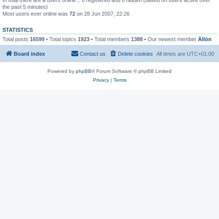
the past 5 minutes)
Most users ever online was
72
on 28 Jun 2007, 22:26
STATISTICS
Total posts
16599
• Total topics
1923
• Total members
1388
• Our newest member
Ällön
Board index
Contact us
Delete cookies
All times are
UTC+01:00
Powered by
phpBB
® Forum Software © phpBB Limited
Privacy
|
Terms