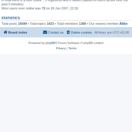
past 5 minutes)
Most users ever online was
72
on 28 Jun 2007, 22:26
STATISTICS
Total posts
16599
• Total topics
1923
• Total members
1388
• Our newest member
Ällön
Board index
Contact us
Delete cookies
All times are
UTC+01:00
Powered by
phpBB
® Forum Software © phpBB Limited
Privacy
|
Terms