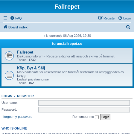
Fallrepet
FAQ
Register
Login
S
Board index
e
It is currently 06 Aug 2026, 19:30
a
forum.fallrepet.se
r
Fallrepet
c
Diskussionsforum - Registera dig för att läsa och skriva på forumet.
Topics:
1732
h
Köp, Byt & Sälj
Marknadsplats för reservdelar och föremål relaterade till ombyggnaden av
fartyg.
Endast privatannonser
Topics:
162
LOGIN
•
REGISTER
Username:
Password:
I forgot my password
Remember me
WHO IS ONLINE
In total there is
1
user online :: 1 registered and 0 hidden (based on users active over the