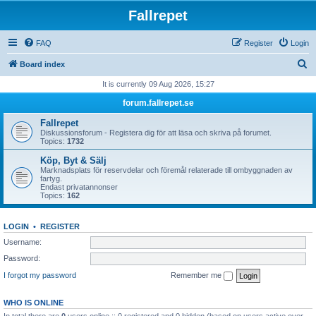
Fallrepet
FAQ
Register
Login
S
Board index
e
It is currently 09 Aug 2026, 15:27
a
forum.fallrepet.se
r
Fallrepet
c
Diskussionsforum - Registera dig för att läsa och skriva på forumet.
Topics:
1732
h
Köp, Byt & Sälj
Marknadsplats för reservdelar och föremål relaterade till ombyggnaden av
fartyg.
Endast privatannonser
Topics:
162
LOGIN
•
REGISTER
Username:
Password:
I forgot my password
Remember me
WHO IS ONLINE
In total there are
0
users online :: 0 registered and 0 hidden (based on users active over