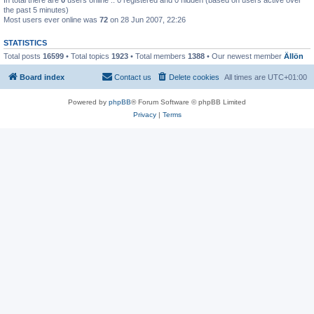
the past 5 minutes)
Most users ever online was
72
on 28 Jun 2007, 22:26
STATISTICS
Total posts
16599
• Total topics
1923
• Total members
1388
• Our newest member
Ällön
Board index
Contact us
Delete cookies
All times are
UTC+01:00
Powered by
phpBB
® Forum Software © phpBB Limited
Privacy
|
Terms