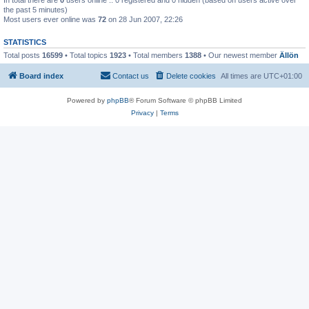
the past 5 minutes)
Most users ever online was
72
on 28 Jun 2007, 22:26
STATISTICS
Total posts
16599
• Total topics
1923
• Total members
1388
• Our newest member
Ällön
Board index
Contact us
Delete cookies
All times are
UTC+01:00
Powered by
phpBB
® Forum Software © phpBB Limited
Privacy
|
Terms