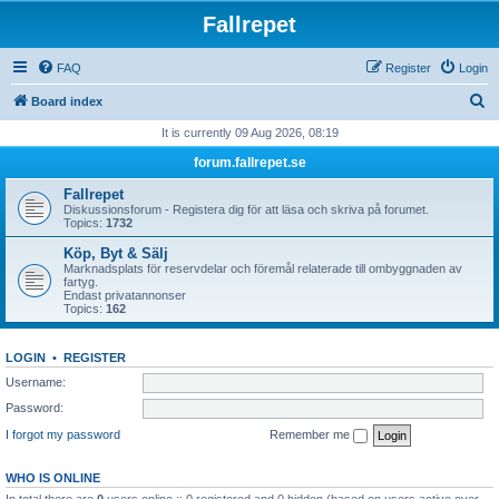
Fallrepet
FAQ
Register
Login
S
Board index
e
It is currently 09 Aug 2026, 08:19
a
forum.fallrepet.se
r
Fallrepet
c
Diskussionsforum - Registera dig för att läsa och skriva på forumet.
Topics:
1732
h
Köp, Byt & Sälj
Marknadsplats för reservdelar och föremål relaterade till ombyggnaden av
fartyg.
Endast privatannonser
Topics:
162
LOGIN
•
REGISTER
Username:
Password:
I forgot my password
Remember me
WHO IS ONLINE
In total there are
0
users online :: 0 registered and 0 hidden (based on users active over